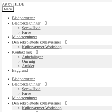
Skip
Skip
Art by HEDE
to
to
Menu
navigation
content
Bladportrætter
Bladfolktegninger
Sort – Hvid
Farve
Mindetegninger
Den seksplettede køllesværmer
Køllesværmer Workshop
Kontakt mig
Anbefalinger
Om mig
Artikler
Baggrund
Bladportrætter
Bladfolktegninger
Sort – Hvid
Farve
Mindetegninger
Den seksplettede køllesværmer
Køllesværmer Workshop