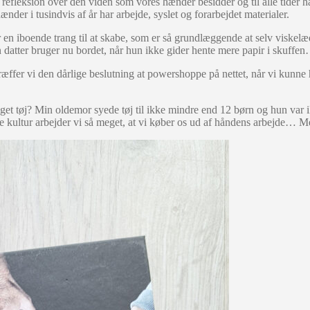
 en refleksion over den viden som vores hænder besidder og til alle tide
ænder i tusindvis af år har arbejde, syslet og forarbejdet materialer.
 en iboende trang til at skabe, som er så grundlæggende at selv viskelæder
n datter bruger nu bordet, når hun ikke gider hente mere papir i skuffe
ffer vi den dårlige beslutning at powershoppe på nettet, når vi kunne
 eget tøj? Min oldemor syede tøj til ikke mindre end 12 børn og hun v
ne kultur arbejder vi så meget, at vi køber os ud af håndens arbejde… M