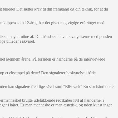
 billede! Det sætter krav til din fremgang og din teknik, for at du
n klippeø som 12-årig, har det givet mig vigtige erfaringer med
 du ikke meget rutine af. Din hånd skal lave bevægelserne med penslen
e billeder i akvarel.
mlet igennem årene. På forsiden er hænderne på de interviewede
top et eksempel på dette! Den signalerer beskyttelse i både
en kan signalere fred lige såvel som ”Bliv væk” En stor hånd der er
dermennesket brugte udelukkende redskaber ført af hænderne, i
etninger i håret. Er man menneske er man æstetisk, og uden kunst ingen