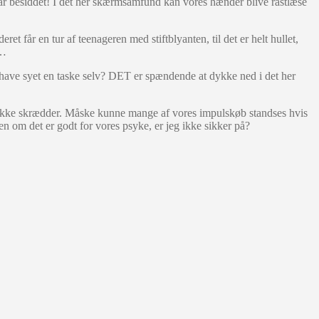
r har besiddet! I det her skærmsamfund kan vores hænder blive rastlæse
et får en tur af teenageren med stiftblyanten, til det er helt hullet,
n…
 have syet en taske selv? DET er spændende at dykke ned i det her
ar ikke skrædder. Måske kunne mange af vores impulskøb standses hvis
en om det er godt for vores psyke, er jeg ikke sikker på?