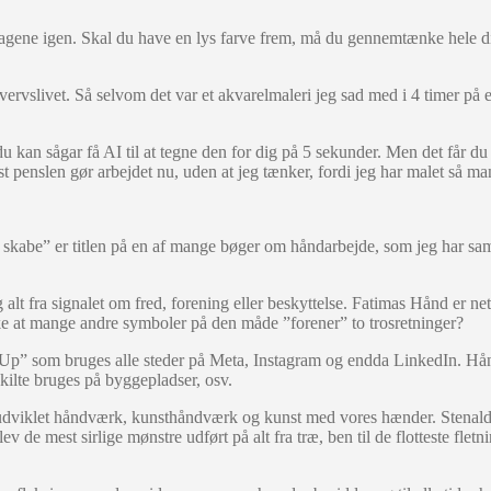
 lagene igen. Skal du have en lys farve frem, må du gennemtænke hele dit
ervslivet. Så selvom det var et akvarelmaleri jeg sad med i 4 timer på e
, du kan sågar få AI til at tegne den for dig på 5 sekunder. Men det får
nslen gør arbejdet nu, uden at jeg tænker, fordi jeg har malet så mang
 skabe” er titlen på en af mange bøger om håndarbejde, som jeg har sa
alt fra signalet om fred, forening eller beskyttelse. Fatimas Hånd er ne
ke at mange andre symboler på den måde ”forener” to trosretninger?
p” som bruges alle steder på Meta, Instagram og endda LinkedIn. Hånd
kilte bruges på byggepladser, osv.
r udviklet håndværk, kunsthåndværk og kunst med vores hænder. Stenal
lev de mest sirlige mønstre udført på alt fra træ, ben til de flotteste fl