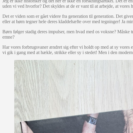
Jeg er ikke historiker og det her er ikke en forskningsartikel. Det er
uden vi ved hvorfor? Det skyldes at de er vant til at arbejde, at vores h
Det er viden som er gået videre fra generation til generation. Det giver
eller at børn tegner hele deres kladdehæfte over med tegninger! Ja mi
Børn følger stadig deres impulser, men hvad med os voksne? Måske træ
emne?
Har vores forbrugsvaner ændret sig efter vi holdt op med at sy vores
vi gik i gang med at hækle, strikke eller sy i stedet! Men i den moder