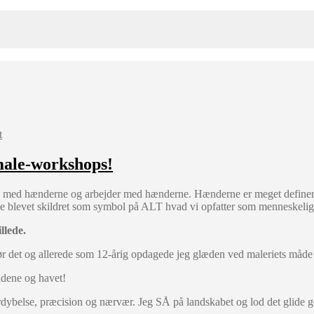
t
male-workshops!
rg med hænderne og arbejder med hænderne. Hænderne er meget definere
blevet skildret som symbol på ALT hvad vi opfatter som menneskeligt
llede.
ør det og allerede som 12-årig opdagede jeg glæden ved maleriets måde
ådene og havet!
fordybelse, præcision og nærvær. Jeg SÅ på landskabet og lod det glide