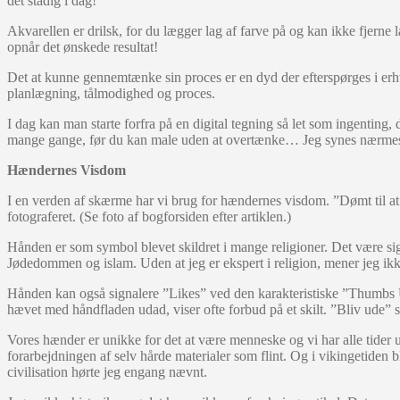
det stadig i dag!
Akvarellen er drilsk, for du lægger lag af farve på og kan ikke fjerne
opnår det ønskede resultat!
Det at kunne gennemtænke sin proces er en dyd der efterspørges i erhv
planlægning, tålmodighed og proces.
I dag kan man starte forfra på en digital tegning så let som ingenting
mange gange, før du kan male uden at overtænke… Jeg synes nærmest pe
Hændernes Visdom
I en verden af skærme har vi brug for hændernes visdom. ”Dømt til at
fotograferet. (Se foto af bogforsiden efter artiklen.)
Hånden er som symbol blevet skildret i mange religioner. Det være sig 
Jødedommen og islam. Uden at jeg er ekspert i religion, mener jeg ik
Hånden kan også signalere ”Likes” ved den karakteristiske ”Thumbs U
hævet med håndfladen udad, viser ofte forbud på et skilt. ”Bliv ude” s
Vores hænder er unikke for det at være menneske og vi har alle tide
forarbejdningen af selv hårde materialer som flint. Og i vikingetiden b
civilisation hørte jeg engang nævnt.