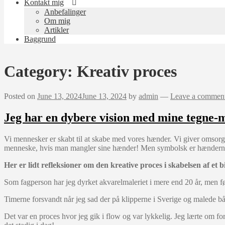
Kontakt mig
Anbefalinger
Om mig
Artikler
Baggrund
Category:
Kreativ proces
Posted on
June 13, 2024
June 13, 2024
by
admin
—
Leave a commen
Jeg har en dybere vision med mine tegne-
Vi mennesker er skabt til at skabe med vores hænder. Vi giver omso
menneske, hvis man mangler sine hænder! Men symbolsk er hænderne 
Her er lidt refleksioner om den kreative proces i skabelsen af et bi
Som fagperson har jeg dyrket akvarelmaleriet i mere end 20 år, men f
Timerne forsvandt når jeg sad der på klipperne i Sverige og malede b
Det var en proces hvor jeg gik i flow og var lykkelig. Jeg lærte om 